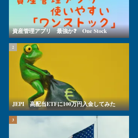
資産管理アプリ 最強か❓ One Stock
JEPI 高配当ETFに100万円入金してみた