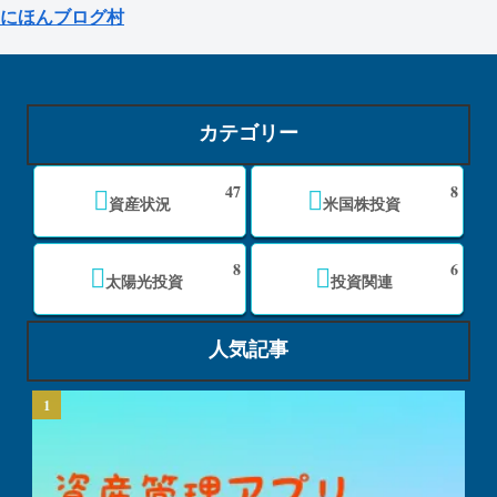
にほんブログ村
カテゴリー
47
8
資産状況
米国株投資
8
6
太陽光投資
投資関連
人気記事