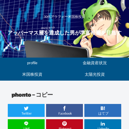
30代アラフォー米国株投資
アッパーマス層を達成した男が準富裕層を目指す
profile
金融資産状況
米国株投資
太陽光投資
phonto – コピー
Twitter
Facebook
はてブ
LINE
Pinterest
LinkedIn