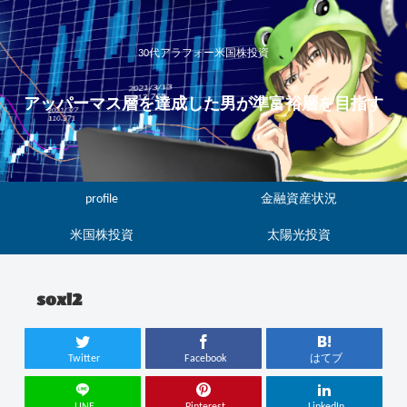
30代アラフォー米国株投資
アッパーマス層を達成した男が準富裕層を目指す
profile
金融資産状況
米国株投資
太陽光投資
soxl2
Twitter
Facebook
はてブ
LINE
Pinterest
LinkedIn