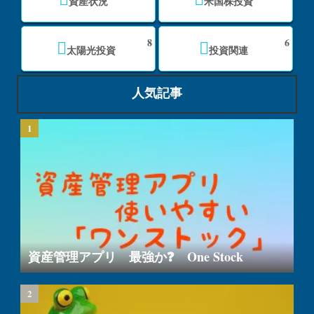
資産状況
米国株投資
8
6
太陽光投資
投資関連
人気記事
資産管理アプリ 最強か❓ One Stock