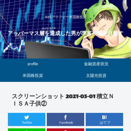
30代アラフォー米国株投資
アッパーマス層を達成した男が準富裕層を目指す
profile
金融資産状況
米国株投資
太陽光投資
スクリーンショット 2021-03-01 積立Ｎ
ＩＳＡ子供②
Twitter
Facebook
はてブ