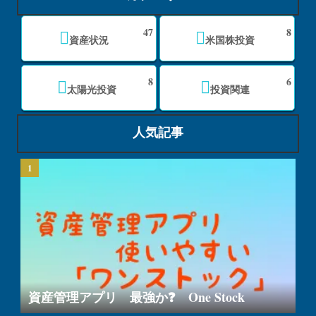
47
8
資産状況
米国株投資
8
6
太陽光投資
投資関連
人気記事
資産管理アプリ 最強か❓ One Stock