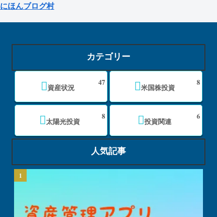
にほんブログ村
カテゴリー
47
8
資産状況
米国株投資
8
6
太陽光投資
投資関連
人気記事