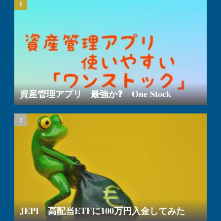
資産管理アプリ 最強か❓ One Stock
JEPI 高配当ETFに100万円入金してみた