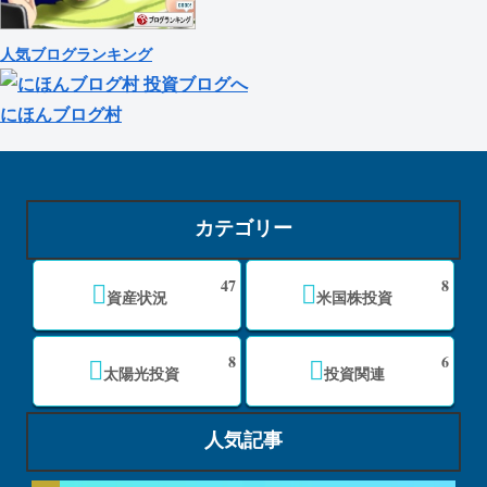
人気ブログランキング
にほんブログ村
カテゴリー
47
8
資産状況
米国株投資
8
6
太陽光投資
投資関連
人気記事