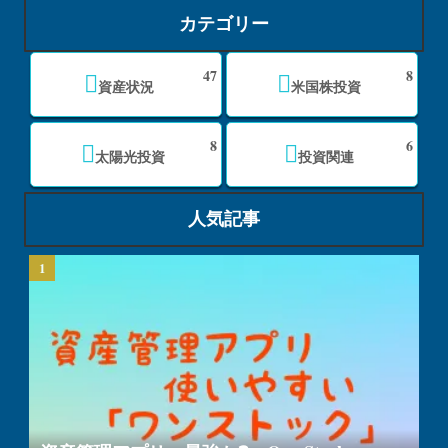
カテゴリー
47
8
資産状況
米国株投資
8
6
太陽光投資
投資関連
人気記事