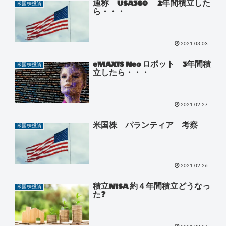
通称 USA360 2年間積立した
米国株投資
ら・・・
2021.03.03
eMAXIS Neo ロボット 3年間積
米国株投資
立したら・・・
2021.02.27
米国株 パランティア 考察
米国株投資
2021.02.26
積立NISA 約４年間積立どうなっ
米国株投資
た❓