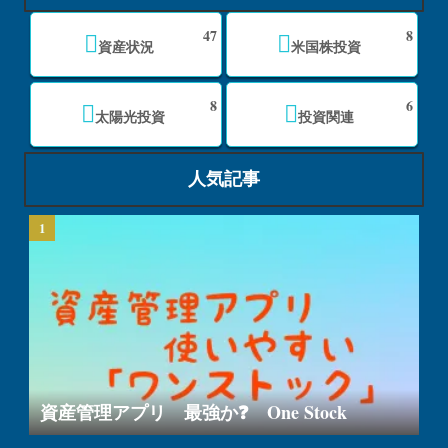
47
8
資産状況
米国株投資
8
6
太陽光投資
投資関連
人気記事
資産管理アプリ 最強か❓ One Stock