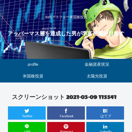
30代アラフォー米国株投資
アッパーマス層を達成した男が準富裕層を目指す
profile
金融資産状況
米国株投資
太陽光投資
スクリーンショット 2021-03-09 115541
Twitter
Facebook
はてブ
LINE
Pinterest
LinkedIn