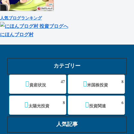
人気ブログランキング
にほんブログ村
カテゴリー
47
8
資産状況
米国株投資
8
6
太陽光投資
投資関連
人気記事