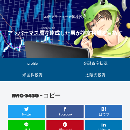
30代アラフォー米国株投資
アッパーマス層を達成した男が準富裕層を目指す
profile
金融資産状況
米国株投資
太陽光投資
IMG-3450 – コピー
Twitter
Facebook
はてブ
LINE
Pinterest
LinkedIn