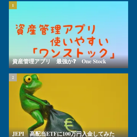
資産管理アプリ 最強か❓ One Stock
JEPI 高配当ETFに100万円入金してみた