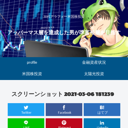
30代アラフォー米国株投資
アッパーマス層を達成した男が準富裕層を目指す
profile
金融資産状況
米国株投資
太陽光投資
スクリーンショット 2021-03-06 181239
Twitter
Facebook
はてブ
LINE
Pinterest
LinkedIn