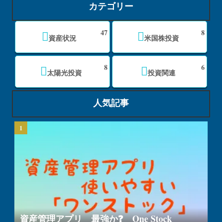
カテゴリー
47
8
資産状況
米国株投資
8
6
太陽光投資
投資関連
人気記事
資産管理アプリ 最強か❓ One Stock