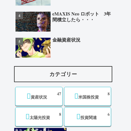
eMAXIS Neo ロボット 3年
間積立したら・・・
金融資産状況
カテゴリー
47
8
資産状況
米国株投資
8
6
太陽光投資
投資関連