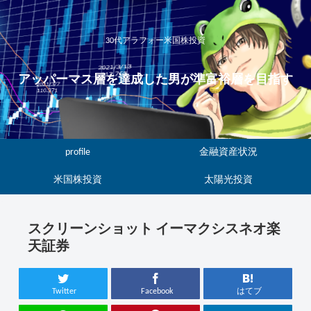
30代アラフォー米国株投資
アッパーマス層を達成した男が準富裕層を目指す
profile
金融資産状況
米国株投資
太陽光投資
スクリーンショット イーマクシスネオ楽
天証券
Twitter
Facebook
はてブ