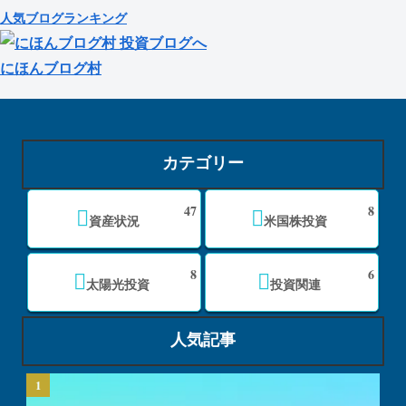
人気ブログランキング
にほんブログ村
カテゴリー
47
8
資産状況
米国株投資
8
6
太陽光投資
投資関連
人気記事