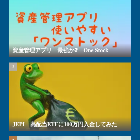
資産管理アプリ 最強か❓ One Stock
JEPI 高配当ETFに100万円入金してみた