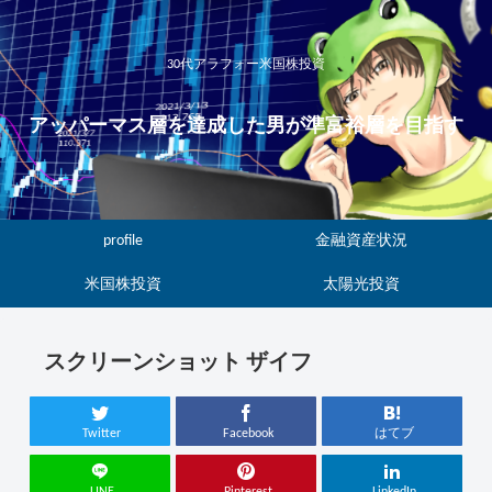
30代アラフォー米国株投資
アッパーマス層を達成した男が準富裕層を目指す
profile
金融資産状況
米国株投資
太陽光投資
スクリーンショット ザイフ
Twitter
Facebook
はてブ
LINE
Pinterest
LinkedIn