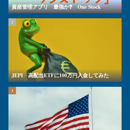
資産管理アプリ 最強か❓ One Stock
JEPI 高配当ETFに100万円入金してみた