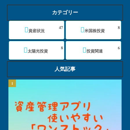
カテゴリー
47
8
資産状況
米国株投資
8
6
太陽光投資
投資関連
人気記事