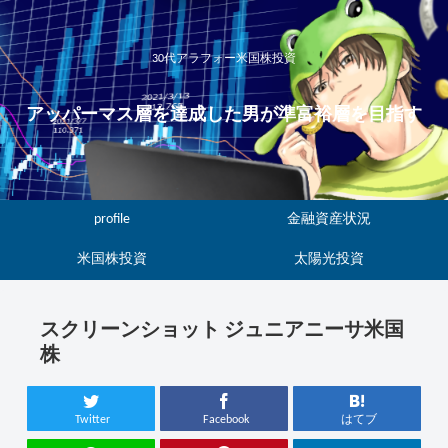
30代アラフォー米国株投資
アッパーマス層を達成した男が準富裕層を目指す
profile
金融資産状況
米国株投資
太陽光投資
スクリーンショット ジュニアニーサ米国
株
Twitter
Facebook
はてブ