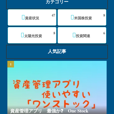
カテゴリー
47
8
資産状況
米国株投資
8
6
太陽光投資
投資関連
人気記事
資産管理アプリ 最強か❓ One Stock