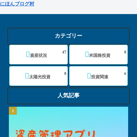
にほんブログ村
カテゴリー
47
8
資産状況
米国株投資
8
6
太陽光投資
投資関連
人気記事