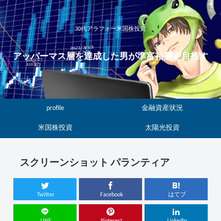
30代アラフォー米国株投資
アッパーマス層を達成した男が準富裕層を目指す
profile
金融資産状況
米国株投資
太陽光投資
スクリーンショット パランティア
Twitter
Facebook
はてブ
LINE
Pinterest
LinkedIn