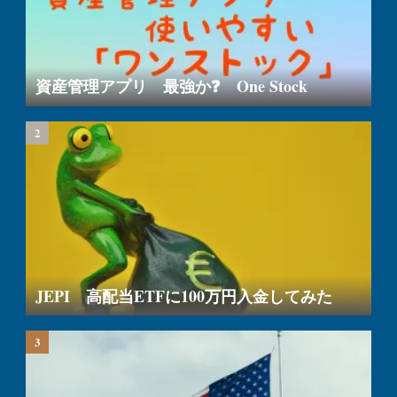
資産管理アプリ 最強か❓ One Stock
JEPI 高配当ETFに100万円入金してみた