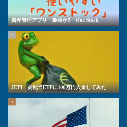
資産管理アプリ 最強か❓ One Stock
JEPI 高配当ETFに100万円入金してみた