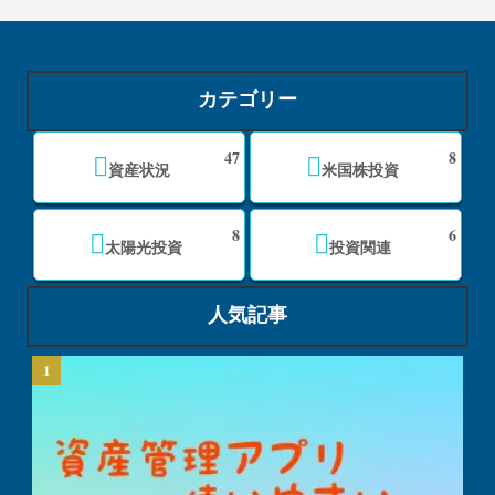
カテゴリー
47
8
資産状況
米国株投資
8
6
太陽光投資
投資関連
人気記事