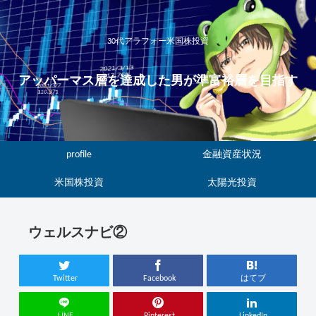
30代アラフォー米国株投資
アッパーマス層を達成した男が準富裕層を目指す
profile
金融資産状況
米国株投資
太陽光投資
ウェルスナビ②
Twitter
Facebook
はてブ
LINE
Pinterest
LinkedIn