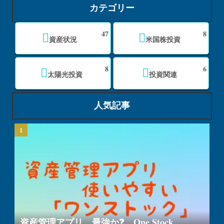
カテゴリー
47
8
資産状況
米国株投資
8
6
太陽光投資
投資関連
人気記事
資産管理アプリ 最強か❓ One Stock