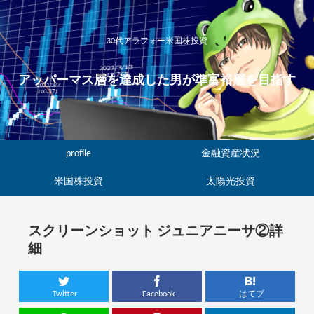
30代アラフォー米国株投資
アッパーマス層を達成した男が準富裕層を目指す
profile
金融資産状況
米国株投資
太陽光投資
スクリーンショット ジュニアニーサ②詳
細
Twitter
Facebook
はてブ