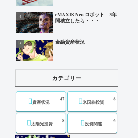
eMAXIS Neo ロボット 3年
間積立したら・・・
金融資産状況
カテゴリー
47
8
資産状況
米国株投資
8
6
太陽光投資
投資関連