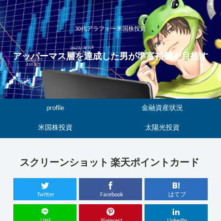
30代アラフォー米国株投資
アッパーマス層を達成した男が準富裕層を目指す
profile
金融資産状況
米国株投資
太陽光投資
スクリーンショット 楽天ポイントカード
Twitter
Facebook
はてブ
LINE
Pinterest
LinkedIn