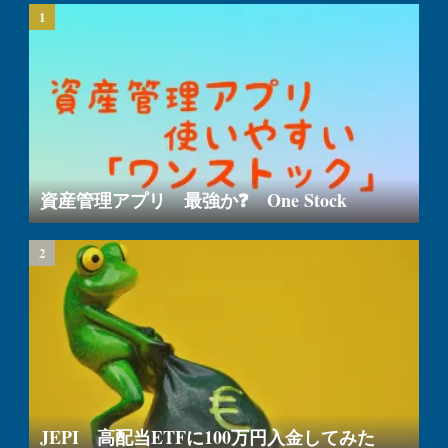
資産管理アプリ 最強か❓ One Stock
JEPI 高配当ETFに100万円入金してみた