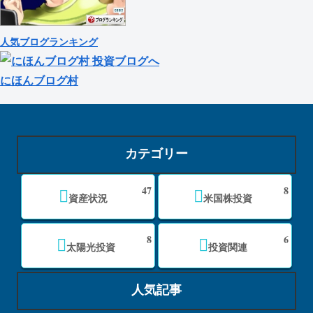
人気ブログランキング
にほんブログ村
カテゴリー
47
8
資産状況
米国株投資
8
6
太陽光投資
投資関連
人気記事