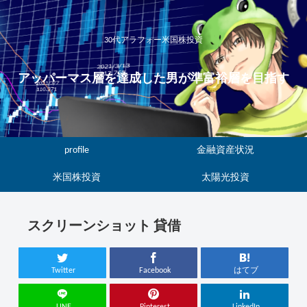
30代アラフォー米国株投資
アッパーマス層を達成した男が準富裕層を目指す
profile
金融資産状況
米国株投資
太陽光投資
スクリーンショット 貸借
Twitter
Facebook
はてブ
LINE
Pinterest
LinkedIn