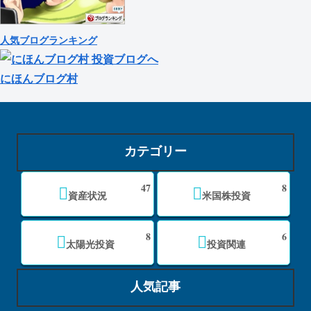
人気ブログランキング
にほんブログ村
カテゴリー
47
8
資産状況
米国株投資
8
6
太陽光投資
投資関連
人気記事