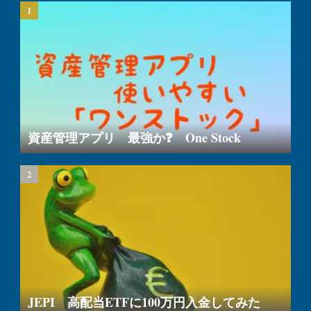
資産管理アプリ 最強か❓ One Stock
JEPI 高配当ETFに100万円入金してみた