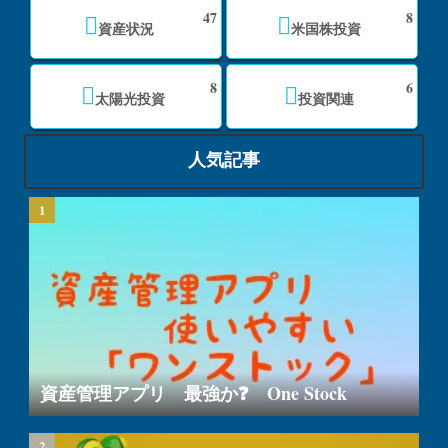
47
8
資産状況
米国株投資
8
6
太陽光投資
投資関連
人気記事
資産管理アプリ 最強か❓ One Stock