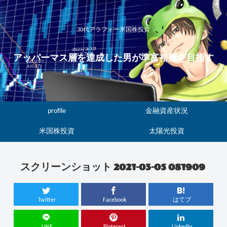
30代アラフォー米国株投資
アッパーマス層を達成した男が準富裕層を目指す
profile
金融資産状況
米国株投資
太陽光投資
スクリーンショット 2021-03-05 081909
Twitter
Facebook
はてブ
LINE
Pinterest
LinkedIn