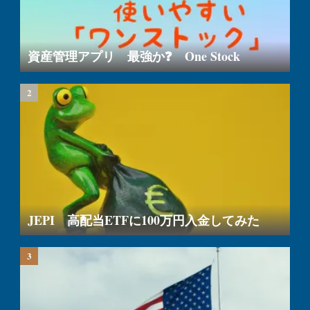
資産管理アプリ 最強か❓ One Stock
JEPI 高配当ETFに100万円入金してみた