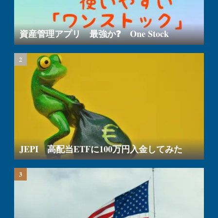
資産管理アプリ 最強か❓ One Stock
JEPI 高配当ETFに100万円入金してみた