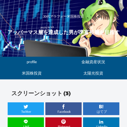
30代アラフォー米国株投資
アッパーマス層を達成した男が準富裕層を目指す
profile
金融資産状況
米国株投資
太陽光投資
スクリーンショット (3)
Twitter
Facebook
はてブ
LINE
Pinterest
LinkedIn