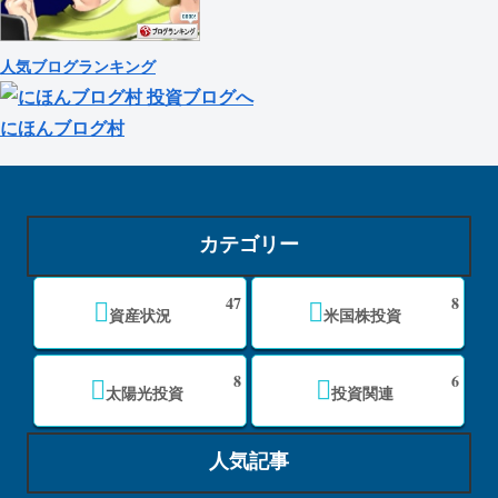
人気ブログランキング
にほんブログ村
カテゴリー
47
8
資産状況
米国株投資
8
6
太陽光投資
投資関連
人気記事