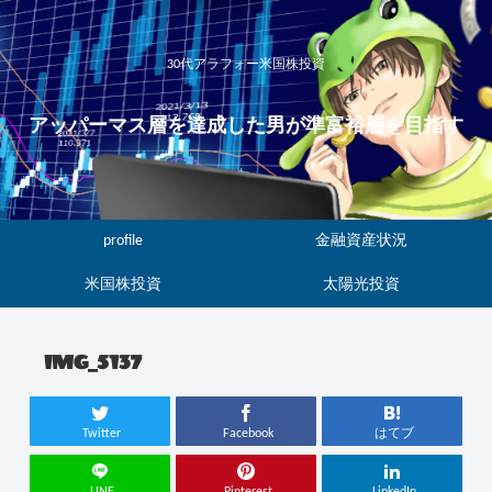
30代アラフォー米国株投資
アッパーマス層を達成した男が準富裕層を目指す
profile
金融資産状況
米国株投資
太陽光投資
IMG_5137
Twitter
Facebook
はてブ
LINE
Pinterest
LinkedIn