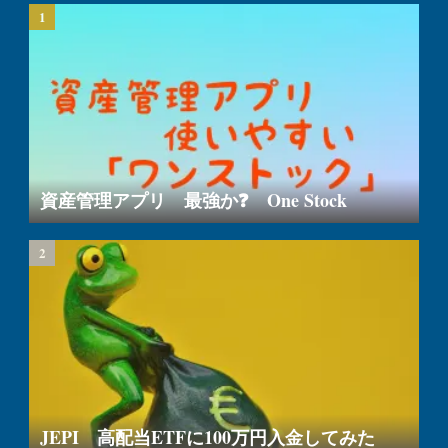
資産管理アプリ 最強か❓ One Stock
JEPI 高配当ETFに100万円入金してみた