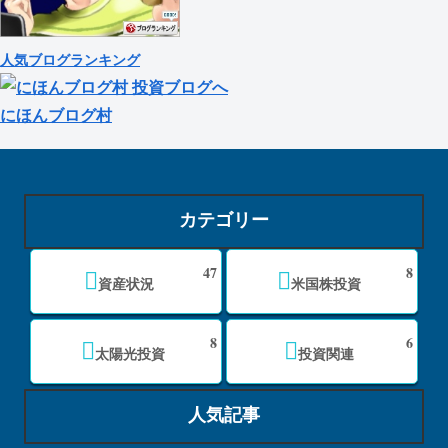
人気ブログランキング
にほんブログ村
カテゴリー
47
8
資産状況
米国株投資
8
6
太陽光投資
投資関連
人気記事