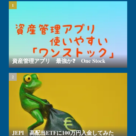
資産管理アプリ 最強か❓ One Stock
JEPI 高配当ETFに100万円入金してみた