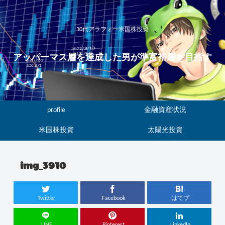
30代アラフォー米国株投資
アッパーマス層を達成した男が準富裕層を目指す
profile
金融資産状況
米国株投資
太陽光投資
img_3910
Twitter
Facebook
はてブ
LINE
Pinterest
LinkedIn