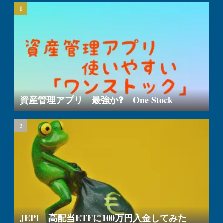
資産管理アプリ 最強か❓ One Stock
JEPI 高配当ETFに100万円入金してみた