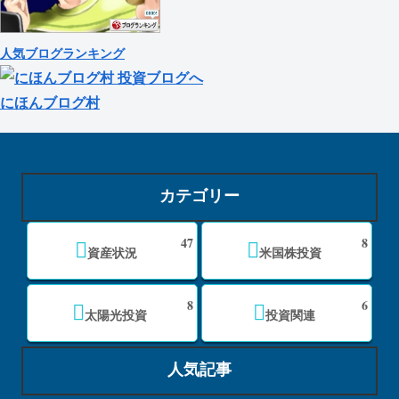
人気ブログランキング
にほんブログ村
カテゴリー
47
8
資産状況
米国株投資
8
6
太陽光投資
投資関連
人気記事