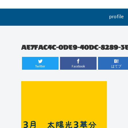
profile
AE7FAC4C-0DE9-40DC-8289-
Twitter
Facebook
はてブ