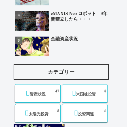
eMAXIS Neo ロボット 3年
間積立したら・・・
金融資産状況
カテゴリー
47
8
資産状況
米国株投資
8
6
太陽光投資
投資関連