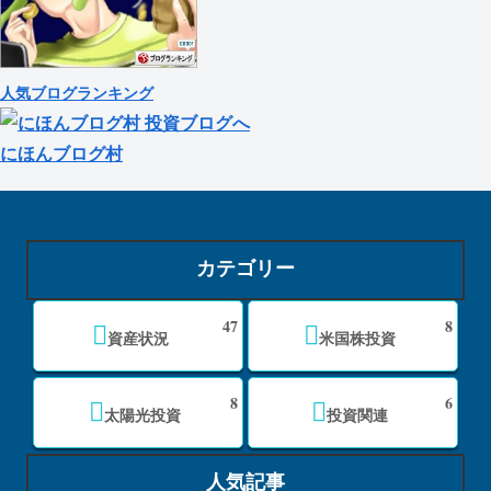
人気ブログランキング
にほんブログ村
カテゴリー
47
8
資産状況
米国株投資
8
6
太陽光投資
投資関連
人気記事