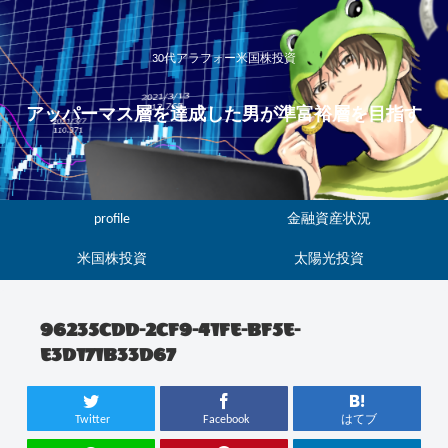
30代アラフォー米国株投資
アッパーマス層を達成した男が準富裕層を目指す
profile
金融資産状況
米国株投資
太陽光投資
96235CDD-2CF9-41FE-BF5E-
E3D171B33D67
Twitter
Facebook
はてブ