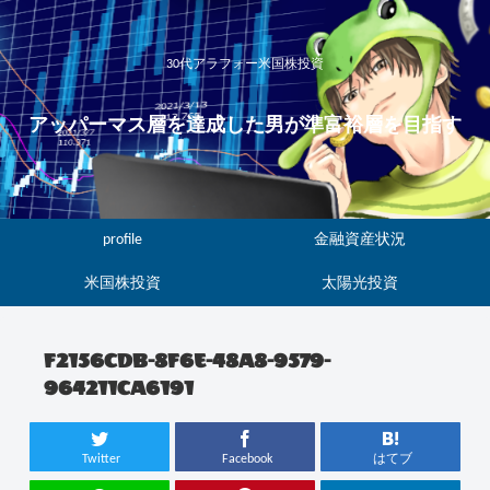
30代アラフォー米国株投資
アッパーマス層を達成した男が準富裕層を目指す
profile
金融資産状況
米国株投資
太陽光投資
F2156CDB-8F6E-48A8-9579-
964211CA6191
Twitter
Facebook
はてブ