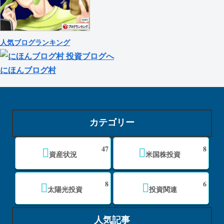
人気ブログランキング
にほんブログ村
カテゴリー
47
8
資産状況
米国株投資
8
6
太陽光投資
投資関連
人気記事