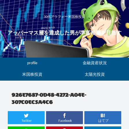
30代アラフォー米国株投資
アッパーマス層を達成した男が準富裕層を目指す
profile
金融資産状況
米国株投資
太陽光投資
926E7687-0D48-4272-A04E-
307C0EC5A4C6
Twitter
Facebook
はてブ