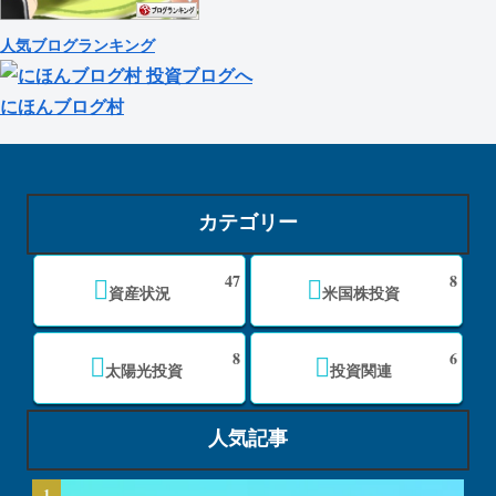
人気ブログランキング
にほんブログ村
カテゴリー
47
8
資産状況
米国株投資
8
6
太陽光投資
投資関連
人気記事