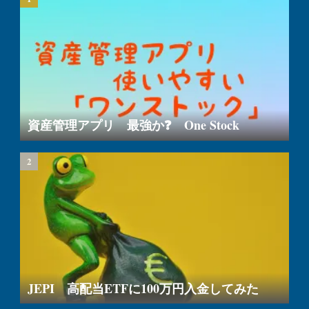
資産管理アプリ 最強か❓ One Stock
JEPI 高配当ETFに100万円入金してみた