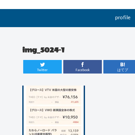
profile
img_5024-1
Twitter
Facebook
はてブ