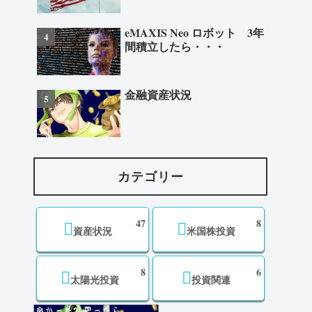
eMAXIS Neo ロボット 3年
間積立したら・・・
金融資産状況
カテゴリー
47
8
資産状況
米国株投資
8
6
太陽光投資
投資関連