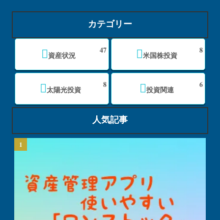
カテゴリー
47
8
資産状況
米国株投資
8
6
太陽光投資
投資関連
人気記事