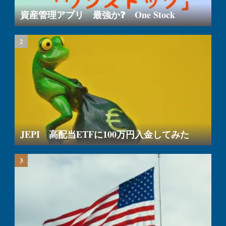
資産管理アプリ 最強か❓ One Stock
JEPI 高配当ETFに100万円入金してみた