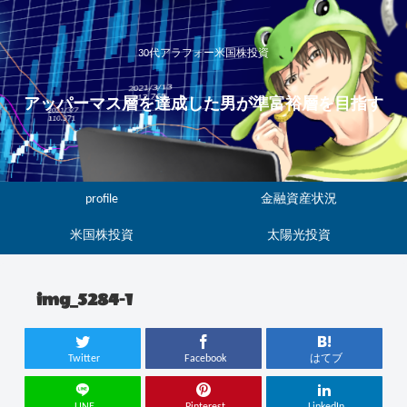
30代アラフォー米国株投資
アッパーマス層を達成した男が準富裕層を目指す
profile
金融資産状況
米国株投資
太陽光投資
img_5284-1
Twitter
Facebook
はてブ
LINE
Pinterest
LinkedIn