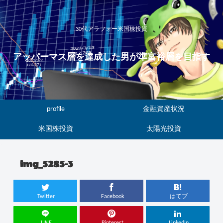
30代アラフォー米国株投資
アッパーマス層を達成した男が準富裕層を目指す
profile
金融資産状況
米国株投資
太陽光投資
img_5285-3
Twitter
Facebook
はてブ
LINE
Pinterest
LinkedIn