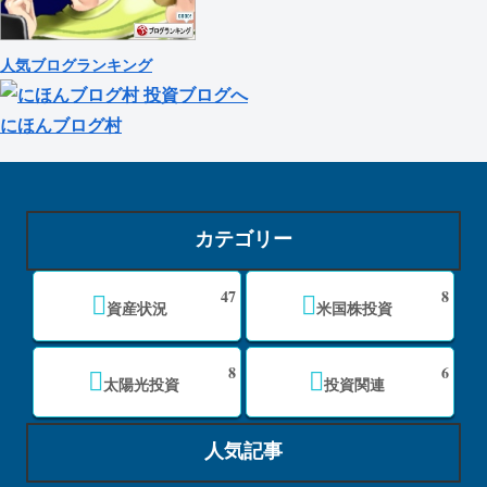
人気ブログランキング
にほんブログ村
カテゴリー
47
8
資産状況
米国株投資
8
6
太陽光投資
投資関連
人気記事