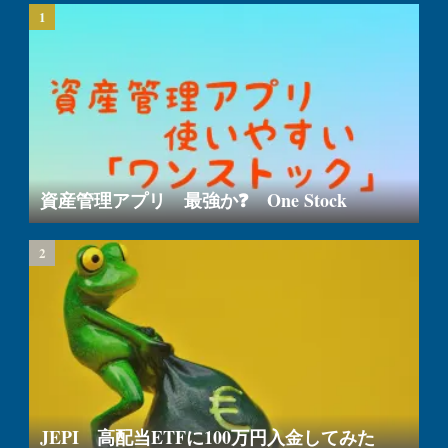
資産管理アプリ 最強か❓ One Stock
JEPI 高配当ETFに100万円入金してみた