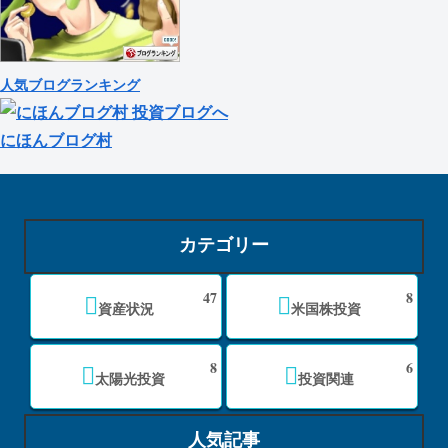
人気ブログランキング
にほんブログ村
カテゴリー
47
8
資産状況
米国株投資
8
6
太陽光投資
投資関連
人気記事