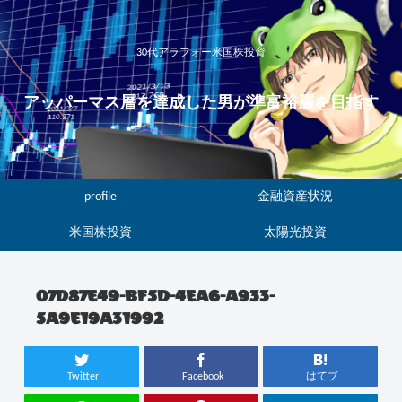
30代アラフォー米国株投資
アッパーマス層を達成した男が準富裕層を目指す
profile
金融資産状況
米国株投資
太陽光投資
07D87E49-BF5D-4EA6-A933-
5A9E19A31992
Twitter
Facebook
はてブ