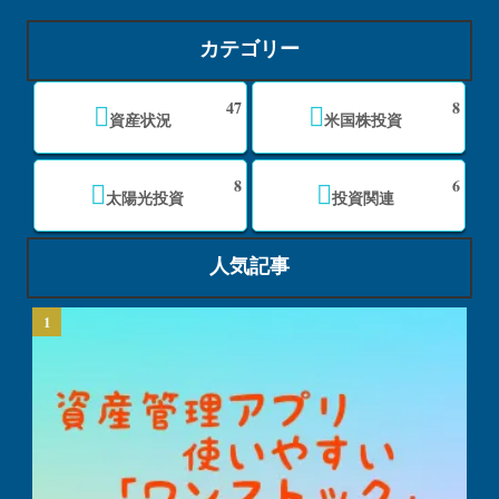
カテゴリー
47
8
資産状況
米国株投資
8
6
太陽光投資
投資関連
人気記事