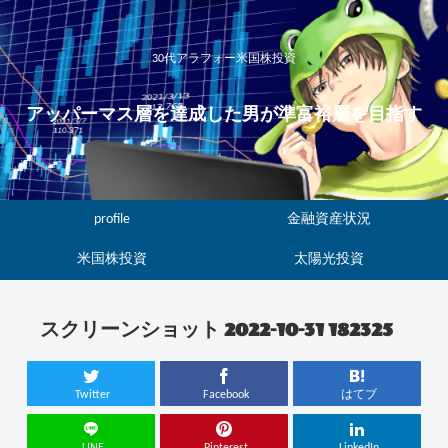
30代アラフォー米国株投資
アッパーマス層を達成した男が準富裕層を目指す
profile
金融資産状況
米国株投資
太陽光投資
スクリーンショット 2022-10-31 182325
Twitter
Facebook
はてブ
LINE
Pinterest
LinkedIn