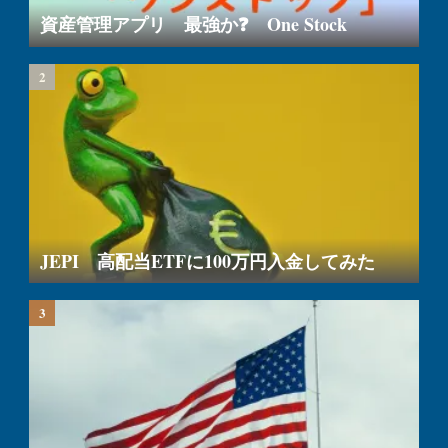
資産管理アプリ 最強か❓ One Stock
JEPI 高配当ETFに100万円入金してみた