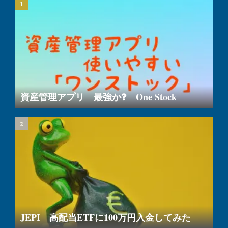
資産管理アプリ 最強か❓ One Stock
JEPI 高配当ETFに100万円入金してみた