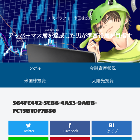
30代アラフォー米国株投資
アッパーマス層を達成した男が準富裕層を目指す
profile
金融資産状況
米国株投資
太陽光投資
564FE442-5EB6-4A53-9ABB-
FC15B1DF7B86
Twitter
Facebook
はてブ