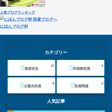
人気ブログランキング
にほんブログ村
カテゴリー
47
8
資産状況
米国株投資
8
6
太陽光投資
投資関連
人気記事