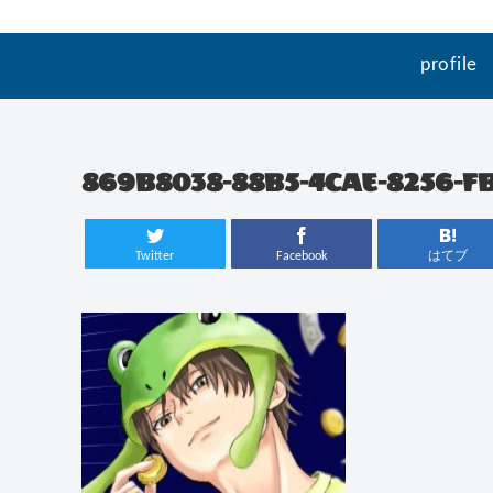
profile
869B8038-88B5-4CAE-8256-F
Twitter
Facebook
はてブ