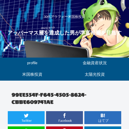
30代アラフォー米国株投資
アッパーマス層を達成した男が準富裕層を目指す
profile
金融資産状況
米国株投資
太陽光投資
99EE554F-F645-4505-8624-
CBBE609741AE
Twitter
Facebook
はてブ