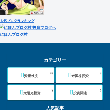
人気ブログランキング
にほんブログ村
カテゴリー
47
8
資産状況
米国株投資
8
6
太陽光投資
投資関連
人気記事