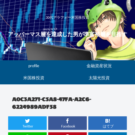
30代アラフォー米国株投資
アッパーマス層を達成した男が準富裕層を目指す
profile
金融資産状況
米国株投資
太陽光投資
A0C3A271-C5A8-47FA-A2C6-
6224989ADF58
Twitter
Facebook
はてブ