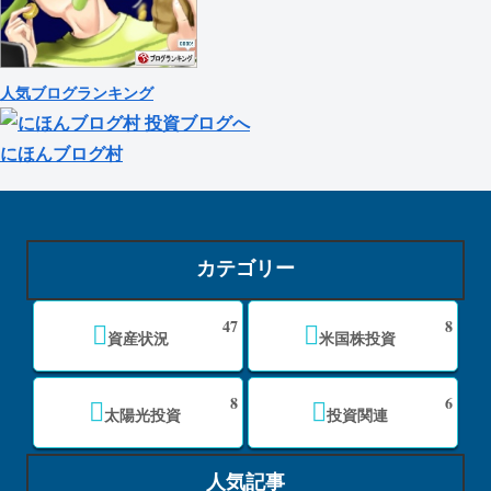
人気ブログランキング
にほんブログ村
カテゴリー
47
8
資産状況
米国株投資
8
6
太陽光投資
投資関連
人気記事