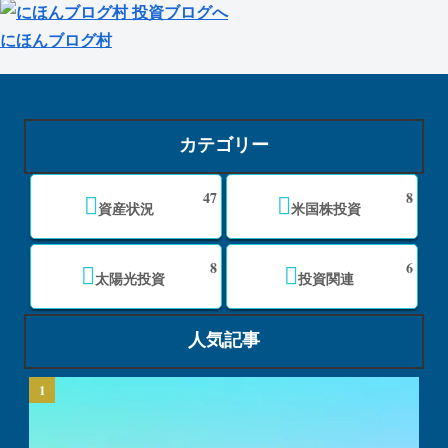
にほんブログ村
カテゴリー
47
8
資産状況
米国株投資
8
6
太陽光投資
投資関連
人気記事