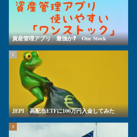
資産管理アプリ 最強か❓ One Stock
JEPI 高配当ETFに100万円入金してみた