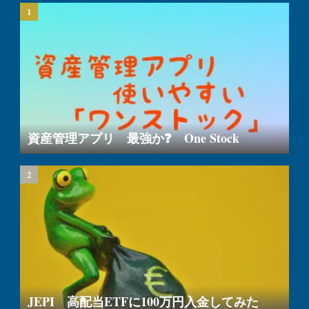
資産管理アプリ 最強か❓ One Stock
JEPI 高配当ETFに100万円入金してみた