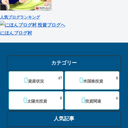
人気ブログランキング
にほんブログ村
カテゴリー
47
8
資産状況
米国株投資
8
6
太陽光投資
投資関連
人気記事