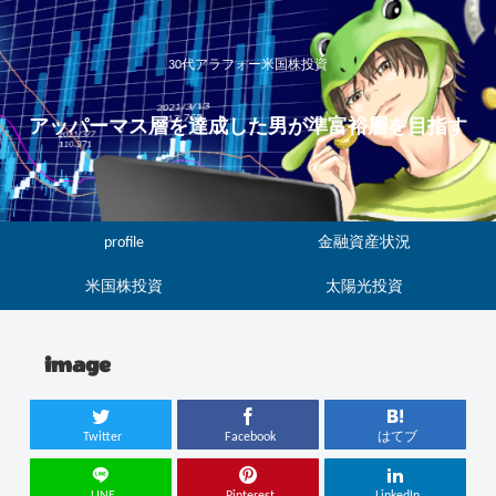
30代アラフォー米国株投資
アッパーマス層を達成した男が準富裕層を目指す
profile
金融資産状況
米国株投資
太陽光投資
image
Twitter
Facebook
はてブ
LINE
Pinterest
LinkedIn