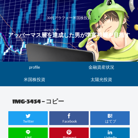
30代アラフォー米国株投資
アッパーマス層を達成した男が準富裕層を目指す
profile
金融資産状況
米国株投資
太陽光投資
IMG-3454 – コピー
Twitter
Facebook
はてブ
LINE
Pinterest
LinkedIn