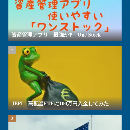
資産管理アプリ 最強か❓ One Stock
JEPI 高配当ETFに100万円入金してみた