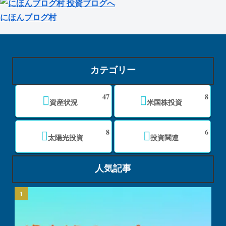
にほんブログ村
カテゴリー
47
8
資産状況
米国株投資
8
6
太陽光投資
投資関連
人気記事