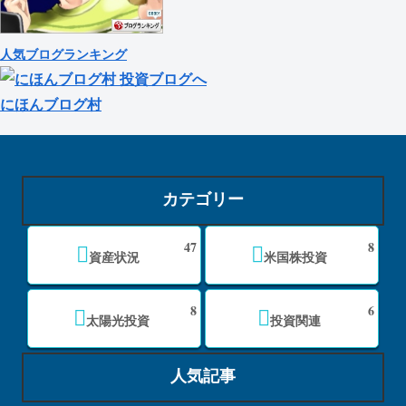
人気ブログランキング
にほんブログ村
カテゴリー
47
8
資産状況
米国株投資
8
6
太陽光投資
投資関連
人気記事