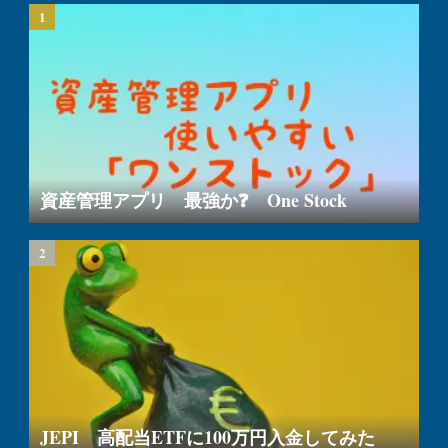
資産管理アプリ 最強か❓ One Stock
JEPI 高配当ETFに100万円入金してみた