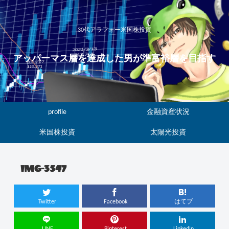
30代アラフォー米国株投資
アッパーマス層を達成した男が準富裕層を目指す
profile
金融資産状況
米国株投資
太陽光投資
IMG-3547
Twitter
Facebook
はてブ
LINE
Pinterest
LinkedIn