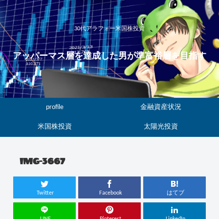
30代アラフォー米国株投資
アッパーマス層を達成した男が準富裕層を目指す
profile
金融資産状況
米国株投資
太陽光投資
IMG-3667
Twitter
Facebook
はてブ
LINE
Pinterest
LinkedIn