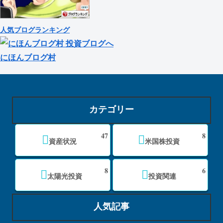
人気ブログランキング
にほんブログ村
カテゴリー
47
8
資産状況
米国株投資
8
6
太陽光投資
投資関連
人気記事