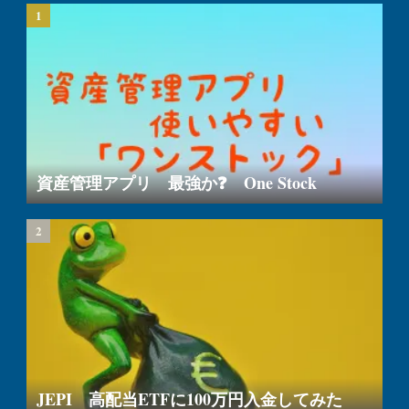
資産管理アプリ 最強か❓ One Stock
JEPI 高配当ETFに100万円入金してみた