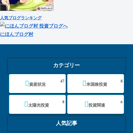
人気ブログランキング
にほんブログ村
カテゴリー
47
8
資産状況
米国株投資
8
6
太陽光投資
投資関連
人気記事