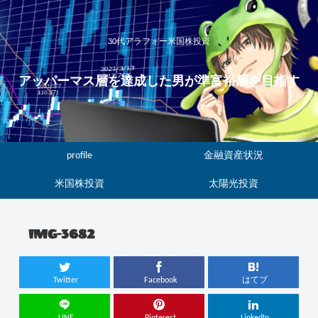
30代アラフォー米国株投資
アッパーマス層を達成した男が準富裕層を目指す
profile
金融資産状況
米国株投資
太陽光投資
IMG-3682
Twitter
Facebook
はてブ
LINE
Pinterest
LinkedIn