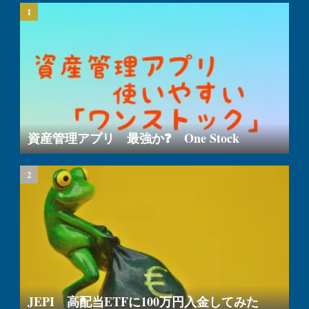
資産管理アプリ 最強か❓ One Stock
JEPI 高配当ETFに100万円入金してみた