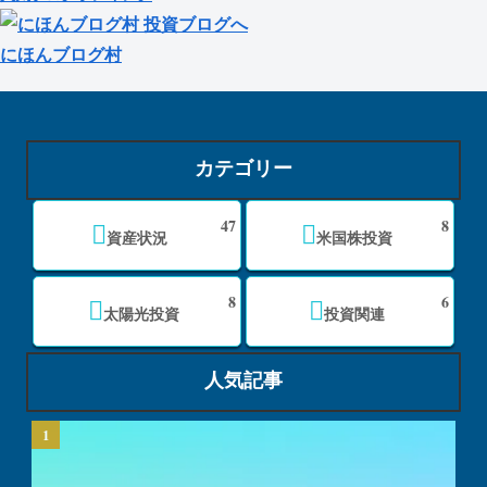
にほんブログ村
カテゴリー
47
8
資産状況
米国株投資
8
6
太陽光投資
投資関連
人気記事