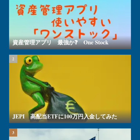
資産管理アプリ 最強か❓ One Stock
JEPI 高配当ETFに100万円入金してみた