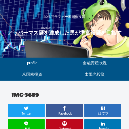
30代アラフォー米国株投資
アッパーマス層を達成した男が準富裕層を目指す
profile
金融資産状況
米国株投資
太陽光投資
IMG-3689
Twitter
Facebook
はてブ
LINE
Pinterest
LinkedIn