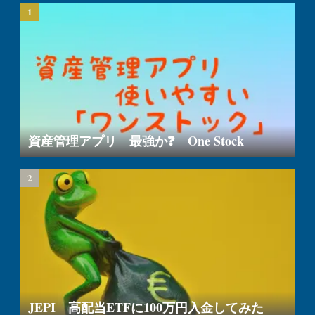
資産管理アプリ 最強か❓ One Stock
JEPI 高配当ETFに100万円入金してみた