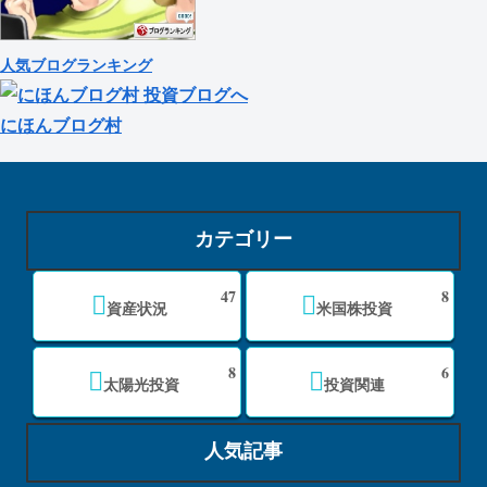
人気ブログランキング
にほんブログ村
カテゴリー
47
8
資産状況
米国株投資
8
6
太陽光投資
投資関連
人気記事