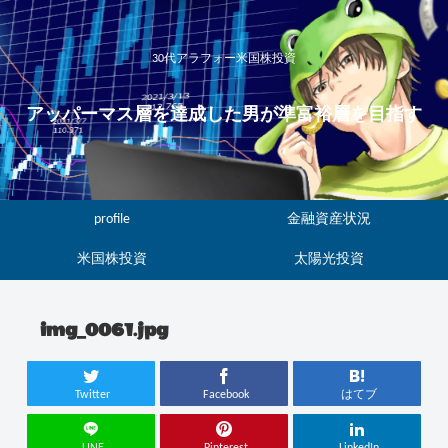
30代アラフォー米国株投資
アッパーマス層を達成した男が準富裕層を目指す
profile
金融資産状況
米国株投資
太陽光投資
img_0061.jpg
Twitter
Facebook
はてブ
LINE
Pinterest
LinkedIn