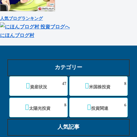
人気ブログランキング
にほんブログ村
カテゴリー
47
8
資産状況
米国株投資
8
6
太陽光投資
投資関連
人気記事