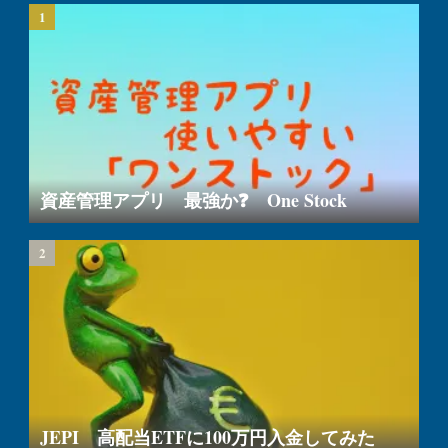
資産管理アプリ 最強か❓ One Stock
JEPI 高配当ETFに100万円入金してみた