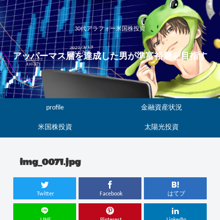
30代アラフォー米国株投資
アッパーマス層を達成した男が準富裕層を目指す
profile
金融資産状況
米国株投資
太陽光投資
img_0071.jpg
Twitter
Facebook
はてブ
LINE
Pinterest
LinkedIn