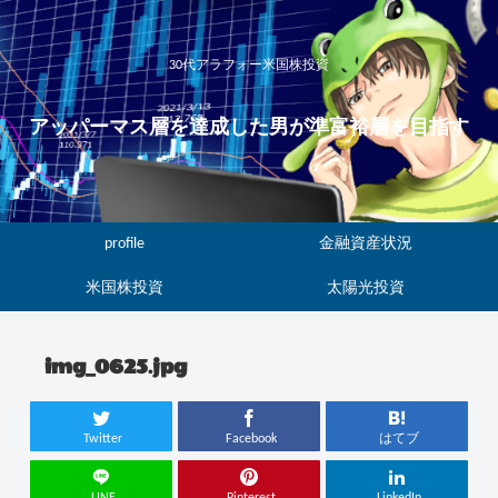
30代アラフォー米国株投資
アッパーマス層を達成した男が準富裕層を目指す
profile
金融資産状況
米国株投資
太陽光投資
img_0625.jpg
Twitter
Facebook
はてブ
LINE
Pinterest
LinkedIn