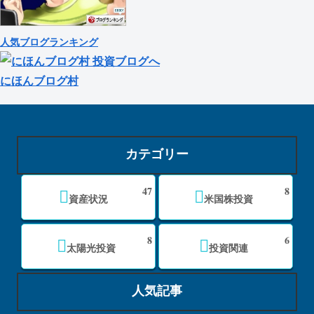
人気ブログランキング
にほんブログ村
カテゴリー
47
8
資産状況
米国株投資
8
6
太陽光投資
投資関連
人気記事