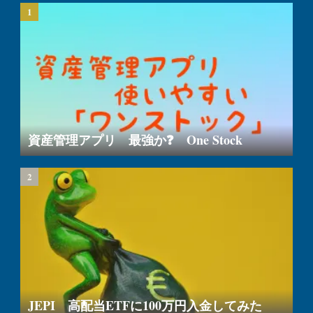
資産管理アプリ 最強か❓ One Stock
JEPI 高配当ETFに100万円入金してみた