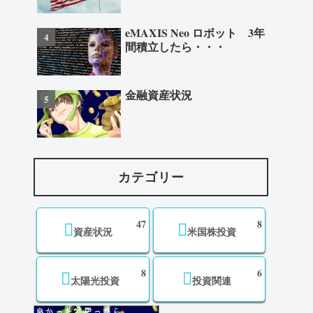
eMAXIS Neo ロボット 3年
間積立したら・・・
金融資産状況
カテゴリー
47
8
資産状況
米国株投資
8
6
太陽光投資
投資関連