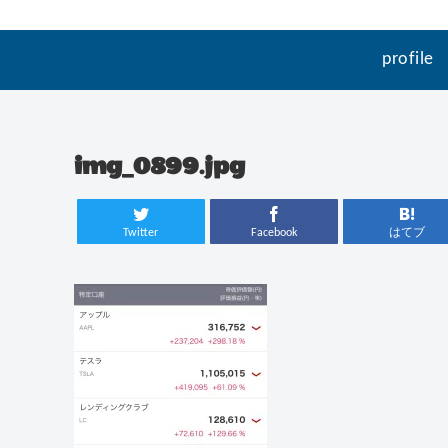
profile
img_0899.jpg
Twitter
Facebook
はてブ