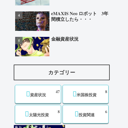
eMAXIS Neo ロボット 3年
間積立したら・・・
金融資産状況
カテゴリー
47
8
資産状況
米国株投資
8
6
太陽光投資
投資関連