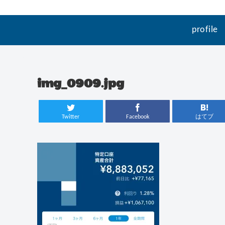
profile
img_0909.jpg
Twitter
Facebook
はてブ